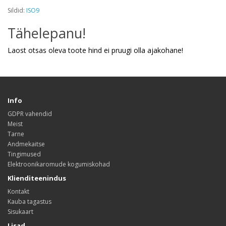
Sildid:
ISO9
Tähelepanu!
Laost otsas oleva toote hind ei pruugi olla ajakohane!
Info
GDPR vahendid
Meist
Tarne
Andmekaitse
Tingimused
Elektroonikaromude kogumiskohad
Klienditeenindus
Kontakt
Kauba tagastus
Sisukaart
Lisad