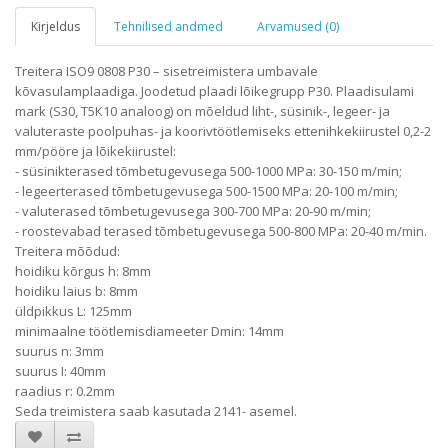
Kirjeldus
Tehnilised andmed
Arvamused (0)
Treitera ISO9 0808 P30 – sisetreimistera umbavale
kõvasulamplaadiga. Joodetud plaadi lõikegrupp P30. Plaadisulami
mark (S30, T5К10 analoog) on mõeldud liht-, süsinik-, legeer- ja
valuteraste poolpuhas- ja koorivtöötlemiseks ettenihkekiirustel 0,2-2
mm/pööre ja lõikekiirustel:
- süsinikterased tõmbetugevusega 500-1000 MPa: 30-150 m/min;
- legeerterased tõmbetugevusega 500-1500 MPa: 20-100 m/min;
- valuterased tõmbetugevusega 300-700 MPa: 20-90 m/min;
- roostevabad terased tõmbetugevusega 500-800 MPa: 20-40 m/min.
Treitera mõõdud:
hoidiku kõrgus h: 8mm
hoidiku laius b: 8mm
üldpikkus L: 125mm
minimaalne töötlemisdiameeter Dmin: 14mm
suurus n: 3mm
suurus I: 40mm
raadius r: 0.2mm
Seda treimistera saab kasutada 2141- asemel.