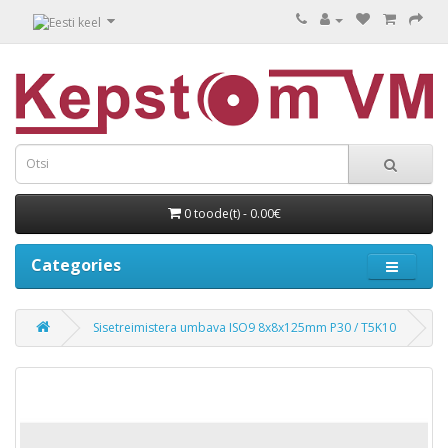
0 toode(t) - 0.00€
Categories
Sisetreimistera umbava ISO9 8x8x125mm P30 / T5K10