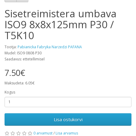
Sisetreimistera umbava
ISO9 8x8x125mm P30 /
T5K10
Tootja:
Pabianicka Fabryka Narzedzi PAFANA
Mudel: ISO9 0808 P30
Saadavus: ettetellimisel
7.50€
Maksudeta: 6.05€
Kogus
Lisa ostukorvi
0 arvamust
/
Lisa arvamus