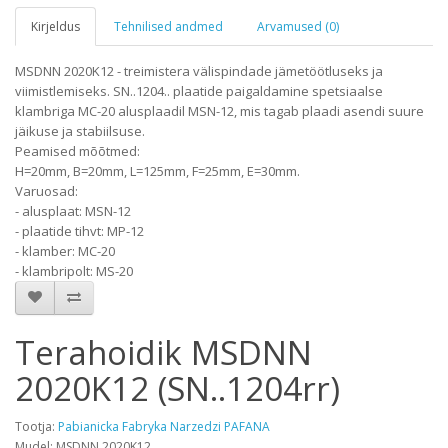
Kirjeldus
Tehnilised andmed
Arvamused (0)
MSDNN 2020K12 - treimistera välispindade jämetöötluseks ja
viimistlemiseks. SN..1204.. plaatide paigaldamine spetsiaalse
klambriga MC-20 alusplaadil MSN-12, mis tagab plaadi asendi suure
jäikuse ja stabiilsuse.
Peamised mõõtmed:
H=20mm, B=20mm, L=125mm, F=25mm, E=30mm.
Varuosad:
- alusplaat: MSN-12
- plaatide tihvt: MP-12
- klamber: MC-20
- klambripolt: MS-20
Terahoidik MSDNN
2020K12 (SN..1204rr)
Tootja:
Pabianicka Fabryka Narzedzi PAFANA
Mudel: MSDNN 2020K12