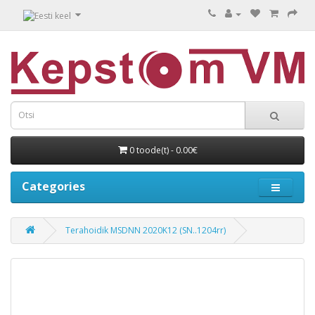
0 toode(t) - 0.00€
Categories
Terahoidik MSDNN 2020K12 (SN..1204rr)