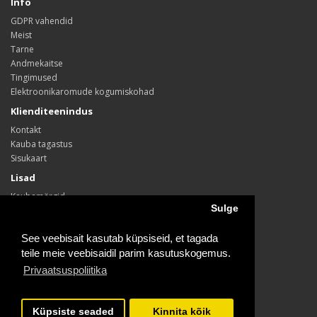
Info
GDPR vahendid
Meist
Tarne
Andmekaitse
Tingimused
Elektroonikaromude kogumiskohad
Klienditeenindus
Kontakt
Kauba tagastus
Sisukaart
Lisad
Kaubamärgid
Sulge
Sooduspakkumised
Konto
See veebisait kasutab küpsiseid, et tagada
Konto
teile meie veebisaidil parim kasutuskogemus.
Tellimus
Privaatsuspoliitika
Soovide nimekiri
Telli/loobu uudiskirjast
Küpsiste seaded
Kinnita kõik