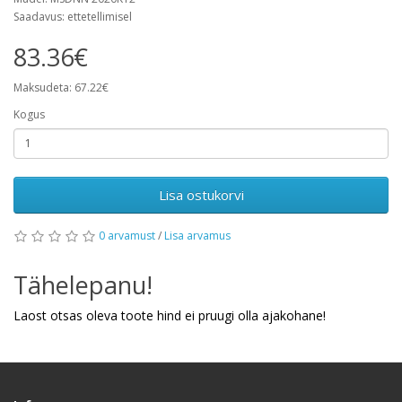
Saadavus: ettetellimisel
83.36€
Maksudeta: 67.22€
Kogus
Lisa ostukorvi
0 arvamust
/
Lisa arvamus
Tähelepanu!
Laost otsas oleva toote hind ei pruugi olla ajakohane!