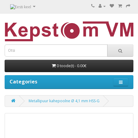
0 toode(t) - 0.00€
Categories
Metallipuur kahepoolne Ø 4,1 mm HSS-G