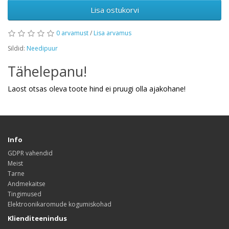
Lisa ostukorvi
0 arvamust
/
Lisa arvamus
Sildid:
Needipuur
Tähelepanu!
Laost otsas oleva toote hind ei pruugi olla ajakohane!
Info
GDPR vahendid
Meist
Tarne
Andmekaitse
Tingimused
Elektroonikaromude kogumiskohad
Klienditeenindus