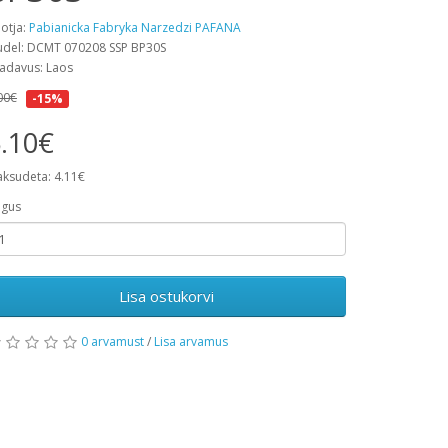
otja:
Pabianicka Fabryka Narzedzi PAFANA
del: DCMT 070208 SSP BP30S
adavus: Laos
00€
-15%
.10€
ksudeta: 4.11€
gus
Lisa ostukorvi
0 arvamust
/
Lisa arvamus