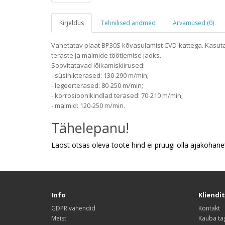
Kirjeldus
Tehnilised andmed
Arvamused (0)
Vahetatav plaat BP30S kõvasulamist CVD-kattega. Kasuta
teraste ja malmide töötlemise jaoks.
Soovitatavad lõikamiskiirused:
- süsinikterased: 130-290 m/min;
- legeerterased: 80-250 m/min;
- korrosioonikindlad terased: 70-210 m/min;
- malmid: 120-250 m/min.
Tähelepanu!
Laost otsas oleva toote hind ei pruugi olla ajakohane
Info
Kliendi
GDPR vahendid
Kontakt
Meist
Kauba ta