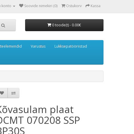
u konto
Soovide nimekiri (0)
Ostukorv
Kassa
0 toode(t) - 0.00€
tteelemendid
Varustus
Lukksepatööriistad
Kõvasulam plaat
DCMT 070208 SSP
BP30S