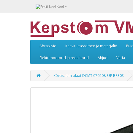
Keel
Abrasiivid
Keevitusseadmed ja materjalid
Pui
Elektrimootorid ja reduktorid
Ahjud
Varia
Kõvasulam plaat DCMT 070208 SSP BP30S