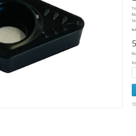
To
Mu
Sa
6.
5
Ma
Ko