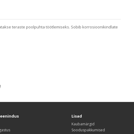
takse teraste poolpuhta töötlemiseks. Sobib korrosioonikindlate
!
teenindus
Lisad
Kaubamärgid
gastus
Sooduspakkumised