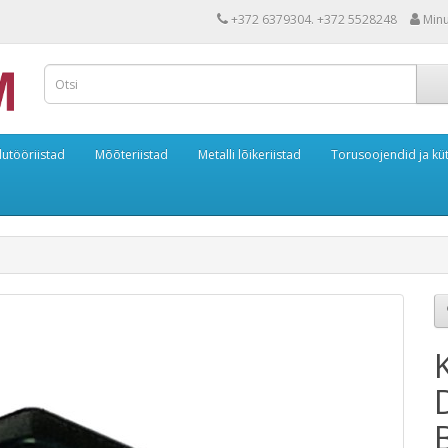
+372 6379304. +372 5528248
Min
dutööriistad
Mõõteriistad
Metalli lõikeriistad
Torusoojendid ja kü